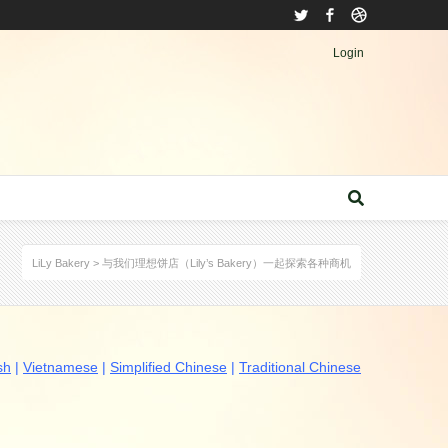
Twitter
Facebook
Dribbble
Login
LiLy Bakery
>
与我们理想饼店（Lily’s Bakery）一起探索各种商机
sh
|
Vietnamese
|
Simplified Chinese
|
Traditional Chinese